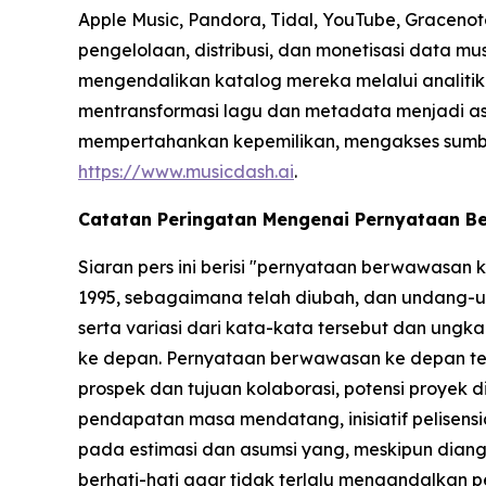
Apple Music, Pandora, Tidal, YouTube, Gracenot
pengelolaan, distribusi, dan monetisasi data m
mengendalikan katalog mereka melalui analitik b
mentransformasi lagu dan metadata menjadi ase
mempertahankan kepemilikan, mengakses sumber p
https://www.musicdash.ai
.
Catatan Peringatan Mengenai Pernyataan 
Siaran pers ini berisi "pernyataan berwawasan
1995, sebagaimana telah diubah, dan undang-un
serta variasi dari kata-kata tersebut dan un
ke depan. Pernyataan berwawasan ke depan ter
prospek dan tujuan kolaborasi, potensi proyek 
pendapatan masa mendatang, inisiatif pelisensia
pada estimasi dan asumsi yang, meskipun dian
berhati-hati agar tidak terlalu mengandalkan p