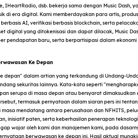
e, IHeartRadio, dsb. bekerja sama dengan Music Dash, ya
usik di era digital. Kami memberdayakan para artis, prod
erbasis AI, verifikasi berbasis blockchain, serta pelaca
t digital yang ditokenisasi dan dapat dilacak, Music D
endapatan baru, serta berpartisipasi dalam ekonomi musik
Berwawasan Ke Depan
 ke depan" dalam artian yang terkandung di Undang-Unda
dang sekuritas lainnya. Kata-kata seperti "mengharapkan
gkapan serupa di masa depan atau bersyarat dimaksudkan
sebut, termasuk pernyataan dalam siaran pers ini tenta
di masa mendatang antara perusahaan dan NFHITS, peluang
n, inisiatif paten, serta keberhasilan penerapan teknolo
ggap wajar oleh kami dan manajemen kami, pada dasarny
ernyataan berwawasan ke depan ini. Hasil aktual mungki