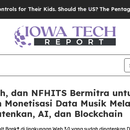
heir Kids. Should the US?
The Pentagon Is Postin
sh, dan NFHITS Bermitra unt
 Monetisasi Data Musik Melal
tenkan, AI, dan Blockchain
t Bank® di lingkungan Web 3.0 yang sudah dipatenkan Da