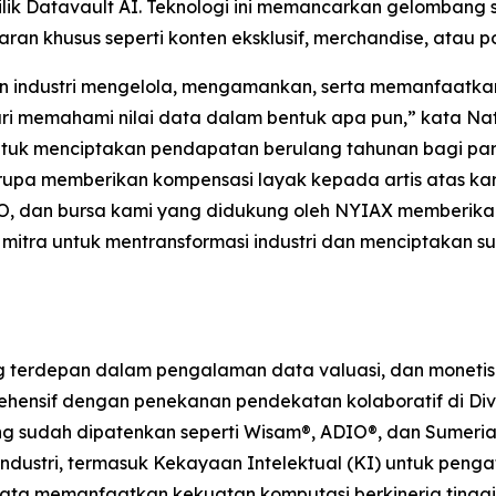
k Datavault AI. Teknologi ini memancarkan gelombang 
ran khusus seperti konten eksklusif, merchandise, atau 
an industri mengelola, mengamankan, serta memanfaatk
ari memahami nilai data dalam bentuk apa pun,” kata Na
k menciptakan pendapatan berulang tahunan bagi para a
pa memberikan kompensasi layak kepada artis atas karya
O, dan bursa kami yang didukung oleh NYIAX memberikan 
mitra untuk mentransformasi industri dan menciptakan 
erdepan dalam pengalaman data valuasi, dan monetisasi
hensif dengan penekanan pendekatan kolaboratif di Divisi
yang sudah dipatenkan seperti Wisam®, ADIO®, dan Sumeria
ndustri, termasuk Kekayaan Intelektual (KI) untuk pengat
u Data memanfaatkan kekuatan komputasi berkinerja tingg