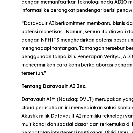
dengan memanfaatkan teknologi nada ADIO mili
informasi ke perangkat pendengar berisi penawa
“Datavault AI berkomitmen membantu bisnis d
potensi monetisasi. Namun, semua itu diawali d
dengan NFHITS menghadirkan potensi besar untu
menghadapi tantangan. Tantangan tersebut beru
penggunaan tanpa izin. Penerapan VerifyU, ADI
mencerminkan cara kami berkolaborasi dengan 
tersentuh.”
Tentang Datavault AI Inc.
Datavault AI™ (Nasdaq: DVLT) merupakan yang t
cloud perusahaan ini menyediakan solusi kompre
Akustik milik Datavault AI memiliki teknologi 
multikanal dan spasial dasar dan terkemuka di i
pembatalan interferensi multikanal. Divisi Ilm