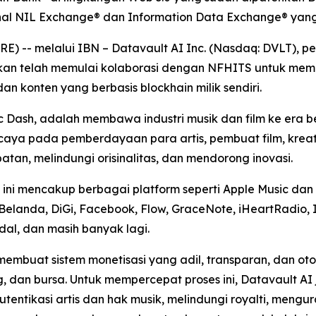
ional NIL Exchange® dan Information Data Exchange® ya
-- melalui IBN – Datavault AI Inc. (Nasdaq: DVLT), pemi
mkan telah memulai kolaborasi dengan NFHITS untuk meme
 dan konten yang berbasis blockhain milik sendiri.
ic Dash, adalah membawa industri musik dan film ke era
ercaya pada pemberdayaan para artis, pembuat film, krea
an, melindungi orisinalitas, dan mendorong inovasi.
ini mencakup berbagai platform seperti Apple Music dan i
Belanda, DiGi, Facebook, Flow, GraceNote, iHeartRadio, 
idal, dan masih banyak lagi.
membuat sistem monetisasi yang adil, transparan, dan o
g, dan bursa. Untuk mempercepat proses ini, Datavault A
ntikasi artis dan hak musik, melindungi royalti, mengur