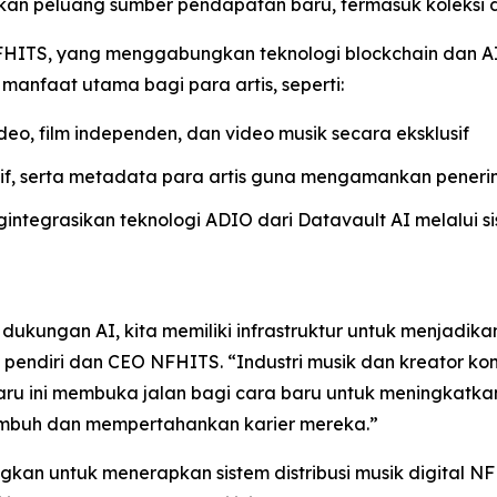
takan peluang sumber pendapatan baru, termasuk koleksi di
an NFHITS, yang menggabungkan teknologi blockchain dan
manfaat utama bagi para artis, seperti:
eo, film independen, dan video musik secara eksklusif
tif, serta metadata para artis guna mengamankan peneri
ntegrasikan teknologi ADIO dari Datavault AI melalui s
ukungan AI, kita memiliki infrastruktur untuk menjadikan
i, pendiri dan CEO NFHITS. “Industri musik dan kreator k
u ini membuka jalan bagi cara baru untuk meningkatka
umbuh dan mempertahankan karier mereka.”
 untuk menerapkan sistem distribusi musik digital NFHIT