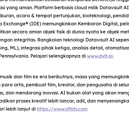
 yang aman. Platform berbasis cloud milik Datavault AI m
buran, acara & tempat pertunjukan, bioteknologi, pendidi
ta Exchange® (IDE) memungkinkan Kembaran Digital, pelise
tkan secara aman objek fisik di dunia nyata ke objek m
gan integritas. Rangkaian teknologi Datavault AI sepe
g, ML), integrasi pihak ketiga, analisis detail, otomati
 Pennsylvania. Pelajari selengkapnya di
www.dvlt.ai
.
musik dan film ke era berikutnya, masa yang memungkinka
a artis, pembuat film, kreator, dan pengusaha di selur
as, dan mendorong inovasi. AI bukan alat yang akan meng
kan proses kreatif lebih lancar, adil, dan menyenangkan
ri lebih lanjut di
https://www.nfhits.com