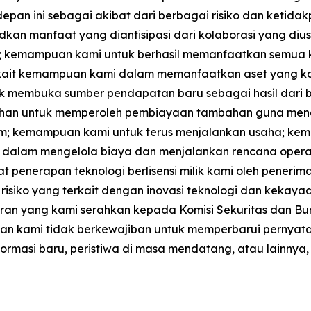
epan ini sebagai akibat dari berbagai risiko dan ketida
dkan manfaat yang diantisipasi dari kolaborasi yang d
 kemampuan kami untuk berhasil memanfaatkan semua ke
erkait kemampuan kami dalam memanfaatkan aset yang ka
tuk membuka sumber pendapatan baru sebagai hasil dari 
kebutuhan untuk memperoleh pembiayaan tambahan guna men
umum; kemampuan kami untuk terus menjalankan usaha; 
dalam mengelola biaya dan menjalankan rencana opera
penerapan teknologi berlisensi milik kami oleh penerima
isiko yang terkait dengan inovasi teknologi dan kekayaan i
ran yang kami serahkan kepada Komisi Sekuritas dan Burs
an, dan kami tidak berkewajiban untuk memperbarui pern
formasi baru, peristiwa di masa mendatang, atau lainnya