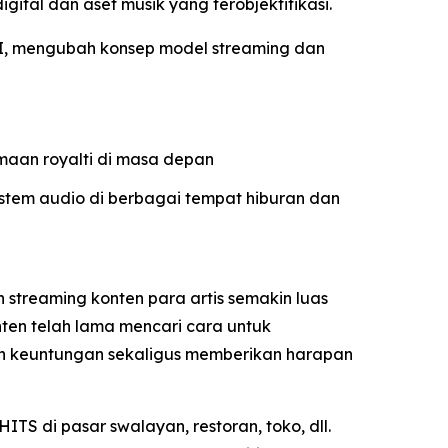
gital dan aset musik yang terobjektifikasi.
 AI, mengubah konsep model streaming dan
maan royalti di masa depan
istem audio di berbagai tempat hiburan dan
 streaming konten para artis semakin luas
onten telah lama mencari cara untuk
n keuntungan sekaligus memberikan harapan
S di pasar swalayan, restoran, toko, dll.