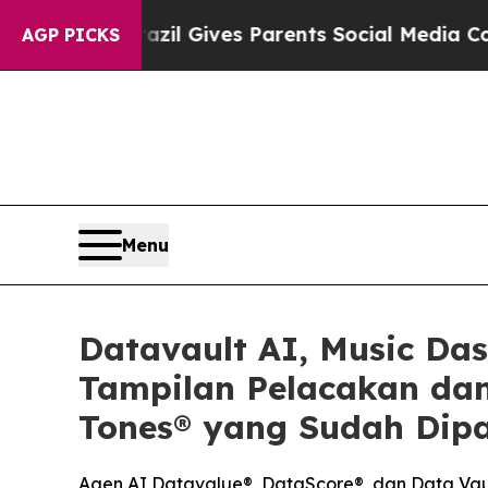
Brazil Gives Parents Social Media Controls for T
AGP PICKS
Menu
Datavault AI, Music Da
Tampilan Pelacakan dan
Tones® yang Sudah Dipa
Agen AI Datavalue®, DataScore®, dan Data Vaul